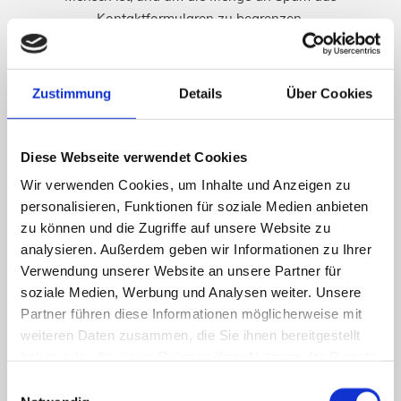
Kontaktformularen zu begrenzen.
Dauer:
1 Jahr.
Anbieter:
Google
Zustimmung
Details
Über Cookies
Cookies von Drittanbietern
Diese Cookies sammeln Informationen darüber, wie
Besucher die Website nutzen, z. B. welche Seiten sie
Diese Webseite verwendet Cookies
besucht haben und auf welche Links sie geklickt haben.
Wir verwenden Cookies, um Inhalte und Anzeigen zu
Keine dieser Informationen kann zur Identifizierung von
personalisieren, Funktionen für soziale Medien anbieten
Besuchern verwendet werden, da alle Daten anonymisiert
zu können und die Zugriffe auf unsere Website zu
sind.
analysieren. Außerdem geben wir Informationen zu Ihrer
ga
Verwendung unserer Website an unsere Partner für
Zweck:
Registriert eine eindeutige ID, mit der statistische
soziale Medien, Werbung und Analysen weiter. Unsere
Daten darüber generiert werden, wie der Besucher die
Partner führen diese Informationen möglicherweise mit
Website nutzt.
weiteren Daten zusammen, die Sie ihnen bereitgestellt
Dauer:
1 Jahr.
haben oder die sie im Rahmen Ihrer Nutzung der Dienste
Anbieter:
Google
gesammelt haben.
Einwilligungsauswahl